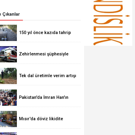
 Çıkanlar
150 yıl önce kazıda tahrip
ettiği höyüğe yaklaştı
Zehirlenmesi şüphesiyle
alınan 31 kişi taburcu edildi
Tek dal üretimle verim artışı
hedefliyor
Pakistan'da İmran Han'ın
destekçileri protesto
düzenledi
Mısır'da döviz likidite
sorunu yerel para birimini
yeni bir dalgalı kur sistemine