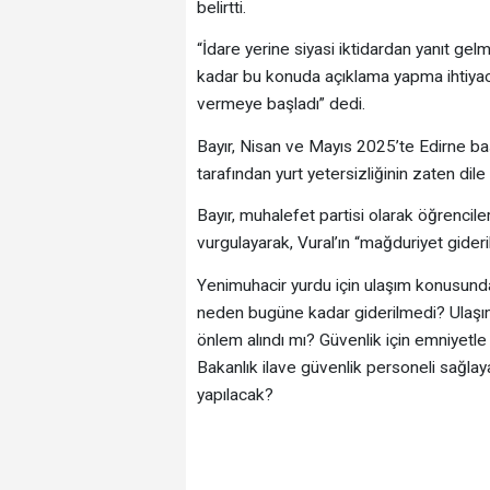
belirtti.
“İdare yerine siyasi iktidardan yanıt ge
kadar bu konuda açıklama yapma ihtiyac
vermeye başladı” dedi.
Bayır, Nisan ve Mayıs 2025’te Edirne ba
tarafından yurt yetersizliğinin zaten dile ge
Bayır, muhalefet partisi olarak öğrencil
vurgulayarak, Vural’ın “mağduriyet giderild
Yenimuhacir yurdu için ulaşım konusunda
neden bugüne kadar giderilmedi? Ulaşım m
önlem alındı mı? Güvenlik için emniyetle 
Bakanlık ilave güvenlik personeli sağlay
yapılacak?