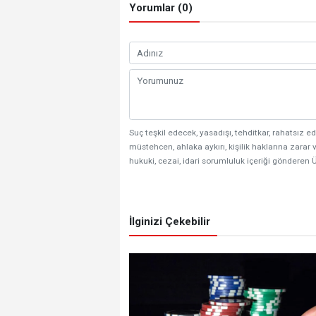
Yorumlar (0)
Suç teşkil edecek, yasadışı, tehditkar, rahatsız ed
müstehcen, ahlaka aykırı, kişilik haklarına zarar v
hukuki, cezai, idari sorumluluk içeriği gönderen Ü
İlginizi Çekebilir