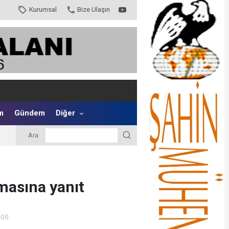
Kurumsal
Bize Ulaşın
m
Gündem
Diğer
Ara
şmasına yanıt
:00