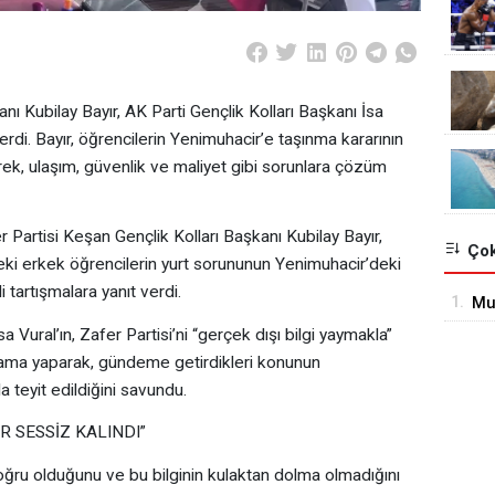
nı Kubilay Bayır, AK Parti Gençlik Kolları Başkanı İsa
erdi. Bayır, öğrencilerin Yenimuhacir’e taşınma kararının
terek, ulaşım, güvenlik ve maliyet gibi sorunlara çözüm
artisi Keşan Gençlik Kolları Başkanı Kubilay Bayır,
Çok
ki erkek öğrencilerin yurt sorununun Yenimuhacir’deki
i tartışmalara yanıt verdi.
1.
Mu
Ku
 Vural’ın, Zafer Partisi’ni “gerçek dışı bilgi yaymakla”
çıklama yaparak, gündeme getirdikleri konunun
 teyit edildiğini savundu.
 SESSİZ KALINDI”
oğru olduğunu ve bu bilginin kulaktan dolma olmadığını