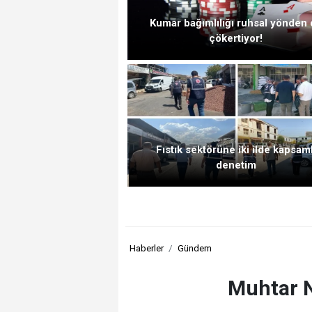
Kumar bağımlılığı ruhsal yönden
çökertiyor!
Fıstık sektörüne iki ilde kapsaml
denetim
Haberler
Gündem
Muhtar N