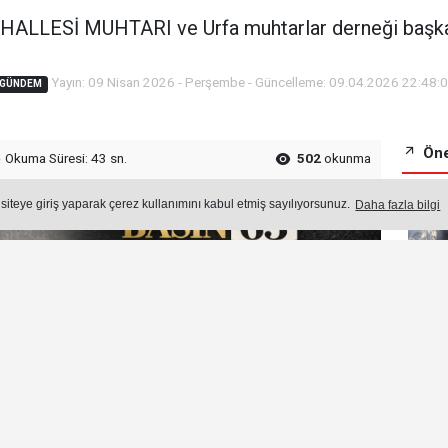
LLESİ MUHTARI ve Urfa muhtarlar derneği başka
Yayın: 09 Nisan 2026 - Perşembe - Güncelleme: 09.04.2026 22:48:
GÜNDEM
Öne
Okuma Süresi: 43 sn.
502
okunma
 siteye giriş yaparak çerez kullanımını kabul etmiş sayılıyorsunuz.
Daha fazla bilgi