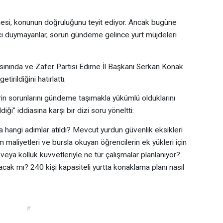
lmesi, konunun doğruluğunu teyit ediyor. Ancak bugüne
ı duymayanlar, sorun gündeme gelince yurt müjdeleri
sınında ve Zafer Partisi Edirne İl Başkanı Serkan Konak
tirildiğini hatırlattı.
erin sorunlarını gündeme taşımakla yükümlü olduklarını
iği” iddiasına karşı bir dizi soru yöneltti:
 hangi adımlar atıldı? Mevcut yurdun güvenlik eksikleri
aliyetleri ve bursla okuyan öğrencilerin ek yükleri için
veya kolluk kuvvetleriyle ne tür çalışmalar planlanıyor?
acak mı? 240 kişi kapasiteli yurtta konaklama planı nasıl
#