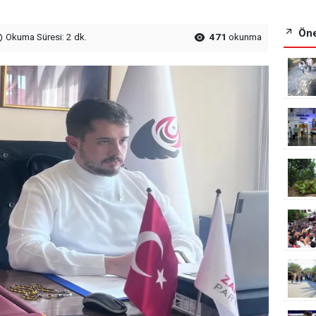
Öne
Okuma Süresi: 2 dk.
471
okunma