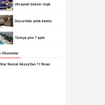
geçirir mi?
Ukraynalı boksör Usyk
unvanlarını korudu
Düzce'deki antik kentte
Apollon heykeli bulundu
Türkiye yılın 7 aylık
bölümünde 23 milyonu aşkın
yabancı ziyaretçi ağırladı.
 Okunanlar
htar Nevzat Aksoy'dan 11 Nisan
tlama Mesajı