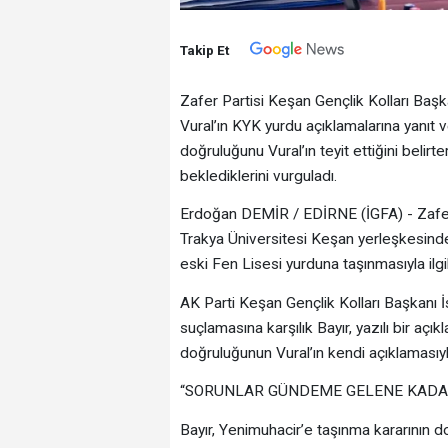
Takip Et
Zafer Partisi Keşan Gençlik Kolları Başka
Vural’ın KYK yurdu açıklamalarına yanıt v
doğruluğunu Vural’ın teyit ettiğini belir
beklediklerini vurguladı.
Erdoğan DEMİR / EDİRNE (İGFA) - Zafer P
Trakya Üniversitesi Keşan yerleşkesinde
eski Fen Lisesi yurduna taşınmasıyla ilgil
AK Parti Keşan Gençlik Kolları Başkanı İsa
suçlamasına karşılık Bayır, yazılı bir a
doğruluğunun Vural’ın kendi açıklamasıyla
“SORUNLAR GÜNDEME GELENE KADAR
Bayır, Yenimuhacir’e taşınma kararının d