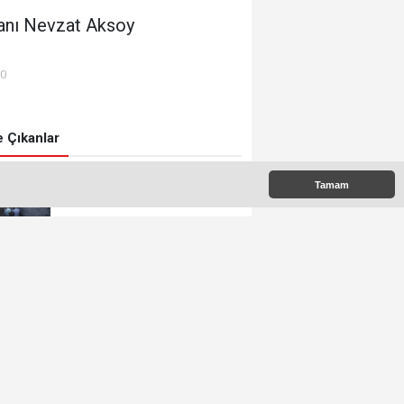
nı Nevzat Aksoy
00
 Çıkanlar
Tamam
150 yıl önce kazıda tahrip
ettiği höyüğe yaklaştı
Zehirlenmesi şüphesiyle
alınan 31 kişi taburcu edildi
Tek dal üretimle verim artışı
hedefliyor
Pakistan'da İmran Han'ın
destekçileri protesto