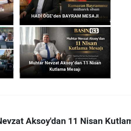
 de
HADİ ÖGE'den BAYRAM MESAJI
ı
Muhtar Nevzat Aksoy'dan 11 Nisan
Kutlama Mesajı
evzat Aksoy'dan 11 Nisan Kutla