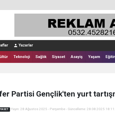
aflar
Yazarlar
ültür
Teknoloji
Sağlık
Siyaset
Asayiş
Yaşam
Eğiti
er Partisi Gençlik'ten yurt tartı
Yayın: 28 Ağustos 2025 - Perşembe - Güncelleme: 28.08.2025 18:11
IYASET