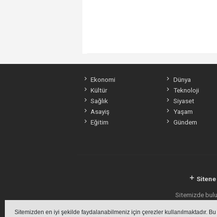
Ekonomi
Dünya
Kültür
Teknoloji
Sağlık
Siyaset
Asayiş
Yaşam
Eğitim
Gündem
Sitene
Sitemizde bulun
Sitemizden en iyi şekilde faydalanabilmeniz için çerezler kullanılmaktadır. Bu