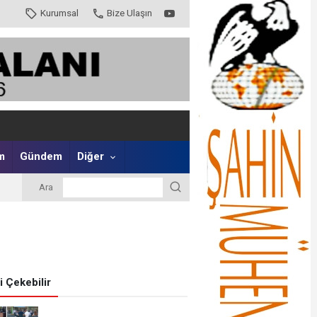
Kurumsal
Bize Ulaşın
m
Gündem
Diğer
Ara
zi Çekebilir