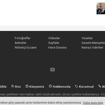
Fotoğraflar
Videolar
Yazarlar
Anketler
Sayfalar
Gazete Manşetler
Nöbetçi Eczane
Hava Durumu
Namaz Vakitleri
 Ekle
Rss
Künyemiz
Hakkımızda
Kurumsal
Bi
an içeriklerin tüm hakları saklı tutulmaktadır, izinsiz içerikler kullanılamaz.
 siteye giriş yaparak çerez kullanımını kabul etmiş sayılıyorsunuz.
Daha fazla bilgi