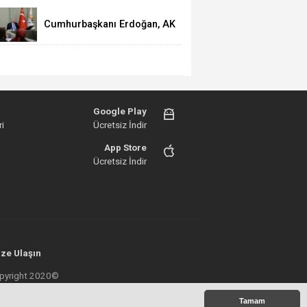
olağanüstü toplanıyor
Cumhurbaşkanı Erdoğan, AK
Partili kadın belediye
başkanlarıyla buluştu
Google Play
i
Ücretsiz İndir
App Store
Ücretsiz İndir
ze Ulaşın
 Copyright 2020©
Tamam