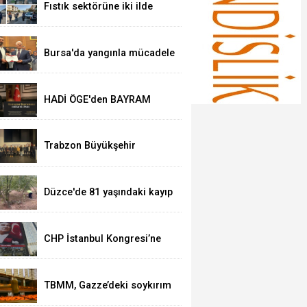
Fıstık sektörüne iki ilde
kapsamlı denetim
Bursa'da yangınla mücadele
eden kahramanlara teşekkür
belgesi
HADİ ÖGE'den BAYRAM
MESAJI
Trabzon Büyükşehir
Belediyesi’nden ücretsiz
psikolojik destek hizmeti
Düzce'de 81 yaşındaki kayıp
kadın aranıyor
CHP İstanbul Kongresi’ne
mahkemeden tedbir kararı!
CHP İstanbul kayyuma
devredildi!
TBMM, Gazze’deki soykırım
ve kıtlık politikaları için