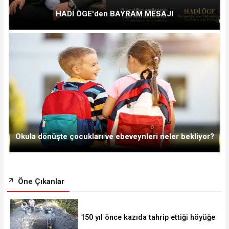
HADİ ÖGE'den BAYRAM MESAJI
Okula dönüşte çocukları ve ebeveynleri neler bekliyor?
Öne Çıkanlar
150 yıl önce kazıda tahrip ettiği höyüğe
yaklaştı