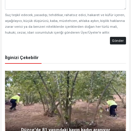
Suç teşkil edecek, yasadışı, tehditkar, rahatsız edici, hakaret ve küfür içeren,
aşağılayıcı, küçük düşürücü, kaba, müstehcen, ahlaka aykırı, kişilik haklarına
zarar verici ya da benzeri niteliklerde içeriklerden doğan her türlü mali,
hukuki, cezai, idari sorumluluk içeriği gönderen Üye/Üyeler’e aittir.
Gönder
İlginizi Çekebilir
Düzce'de 81 yaşındaki kayıp kadın aranıyor