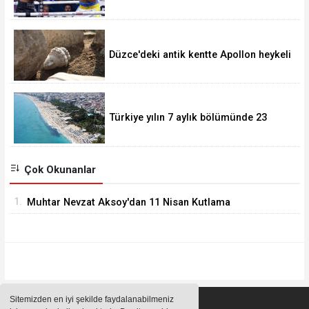
korudu
Düzce'deki antik kentte Apollon heykeli
bulundu
Türkiye yılın 7 aylık bölümünde 23
milyonu aşkın yabancı ziyaretçi ağırladı.
Çok Okunanlar
1.
Muhtar Nevzat Aksoy'dan 11 Nisan Kutlama
Mesajı
Sitemizden en iyi şekilde faydalanabilmeniz