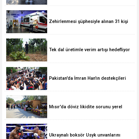
Zehirlenmesi şüphesiyle alınan 31 kişi
taburcu edildi
Tek dal üretimle verim artışı hedefliyor
Pakistan'da İmran Han'ın destekçileri
protesto düzenledi
Mısır'da döviz likidite sorunu yerel
para birimini yeni bir dalgalı kur
sistemine geçirir mi?
Ukraynalı boksör Usyk unvanlarını